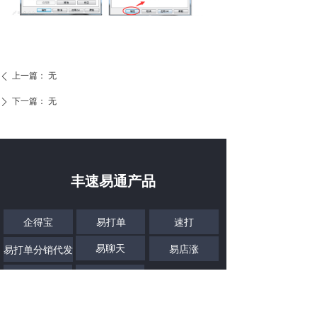
上一篇：
无
ꄴ
下一篇：
无
ꄲ
丰速易通产品
企得宝
易打单
速打
易聊天
易店涨
易打单分销代发
易宝箱
亿企管
联系我们