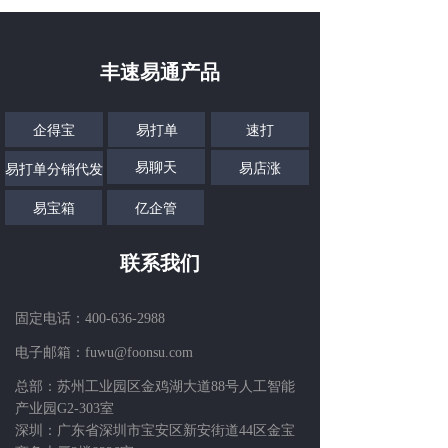
丰速易通产品
企得宝
易打单
速打
易聊天
易店涨
易打单分销代发
易宝箱
亿企管
联系我们
固定电话：
400-636-2988
电子邮箱：fuwu@foonsu.com
总部：苏州工业园区金鸡湖大道88号人工智能
产业园G2-303室
深圳：广东省深圳市宝安区新安街道44区金宝