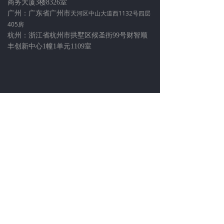
商务大厦3楼8326室
天河区中山大道西1132号四层
广州：广东省广州市
405房
杭州：浙江省杭州市拱墅区候圣街99号财智顺
丰创新中心1幢1单元1109室