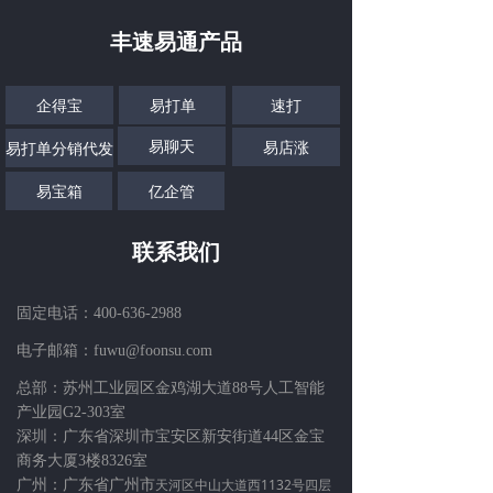
丰速易通产品
企得宝
易打单
速打
易聊天
易店涨
易打单分销代发
易宝箱
亿企管
联系我们
固定电话：
400-636-2988
电子邮箱：fuwu@foonsu.com
总部：苏州工业园区金鸡湖大道88号人工智能
产业园G2-303室
深圳：广东省深圳市宝安区新安街道44区金宝
商务大厦3楼8326室
天河区中山大道西1132号四层
广州：广东省广州市