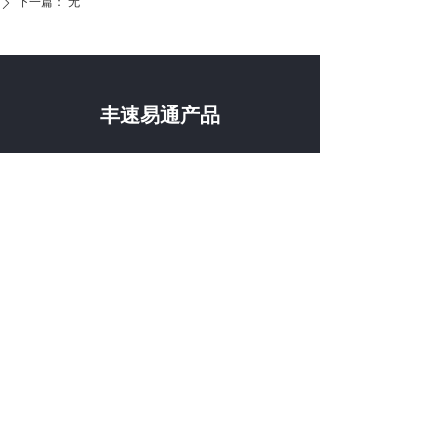
下一篇：
无
ꄲ
丰速易通产品
企得宝
易打单
速打
易聊天
易店涨
易打单分销代发
易宝箱
亿企管
联系我们
固定电话：
400-636-2988
电子邮箱：fuwu@foonsu.com
总部：苏州工业园区金鸡湖大道88号人工智能